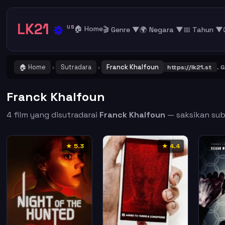
LK21
🔅
US
🏠 Home
🎬 Genre ▼
🌍 Negara ▼
📅 Tahun ▼
🏠 Home
Sutradara
Franck Khalfoun
PENTING ! Catat dan Bookmark alamat URL LK21
https://lk21.st
. Gabu
›
›
Franck Khalfoun
4 film yang disutradarai
Franck Khalfoun
— saksikan subt
★ 5.3
★ 4.4