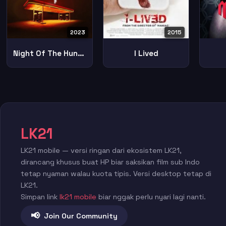
2023
2015
Night Of The Hunted
I Lived
LK21
LK21 mobile — versi ringan dari ekosistem LK21,
dirancang khusus buat HP biar saksikan film sub Indo
tetap nyaman walau kuota tipis. Versi desktop tetap di
LK21.
Simpan link
lk21 mobile
biar nggak perlu nyari lagi nanti.
📢
Join Our Community