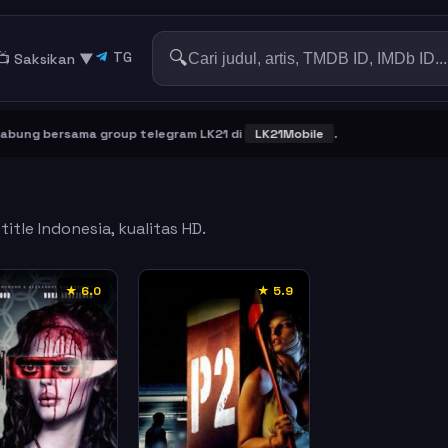
🔍
TG
📺 Saksikan
▼
ng bersama group telegram LK21 di
LK21Mobile
.
itle Indonesia, kualitas HD.
★ 6.0
★ 5.9