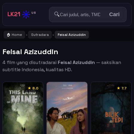
☀️
LK21
🔍
US
Cari
🏠 Home
Sutradara
Feisal Azizuddin
›
›
Feisal Azizuddin
4 film yang disutradarai
Feisal Azizuddin
— saksikan
subtitle Indonesia, kualitas HD.
★ 8.0
★ 7.7