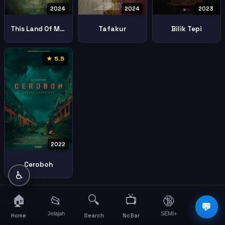
2024
2024
2023
This Land Of Mine
Tafakur
Bilik Tepi
★ 5.5
2022
Ceroboh
♿
🏠
🔍
📺
📂
🔞
☰
💬
Jelajah
SEMI+
More
Home
Search
NoBar