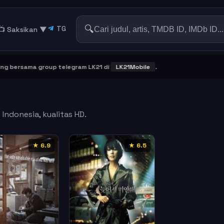
🔍
TG
📺 Saksikan
▼
bersama group telegram LK21 di
LK21Mobile
.
Indonesia, kualitas HD.
★ 6.9
★ 6.5