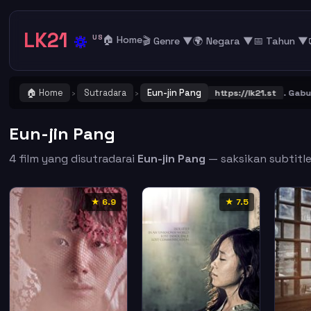
LK21
🔅
US
🏠 Home
🎬 Genre ▼
🌍 Negara ▼
📅 Tahun ▼
🏠 Home
Sutradara
Eun-jin Pang
TING ! Catat dan Bookmark alamat URL LK21
https://lk21.st
. Gabung 
›
›
Eun-jin Pang
4 film yang disutradarai
Eun-jin Pang
— saksikan subtitle 
★ 6.9
★ 7.5