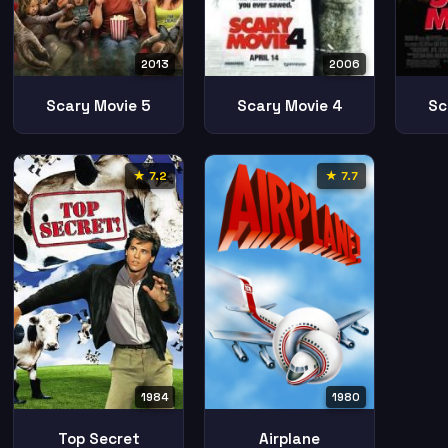
2013
2006
Scary Movie 5
Scary Movie 4
Sc
★ 7.2
★ 7.7
1984
1980
Top Secret
Airplane