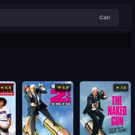
Cari
★ 6.5
★ 6.9
★ 7.6