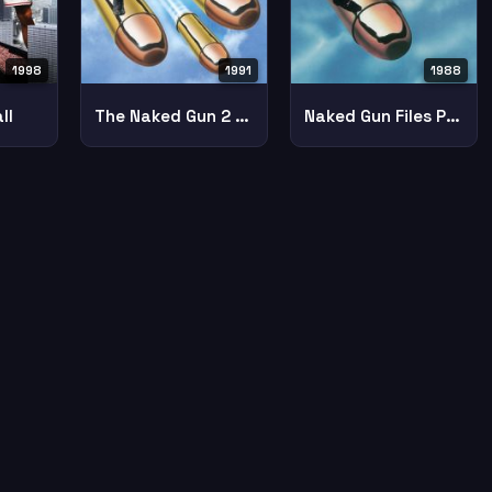
1998
1991
1988
ll
The Naked Gun 2 The Smell Of Fear
Naked Gun Files Police Squad