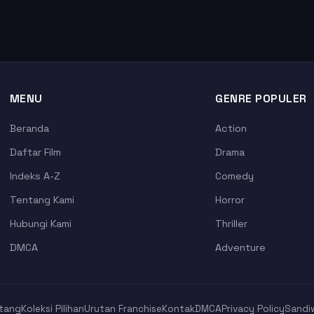
MENU
GENRE POPULER
Beranda
Action
Daftar Film
Drama
Indeks A-Z
Comedy
Tentang Kami
Horror
Hubungi Kami
Thriller
DMCA
Adventure
tang
Koleksi Pilihan
Urutan Franchise
Kontak
DMCA
Privacy Policy
Sandi