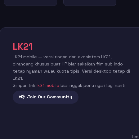
LK21
LK21 mobile — versi ringan dari ekosistem LK21,
dirancang khusus buat HP biar saksikan film sub Indo
tetap nyaman walau kuota tipis. Versi desktop tetap di
LK21.
Simpan link
lk21 mobile
biar nggak perlu nyari lagi nanti.
📢
Join Our Community
Ten