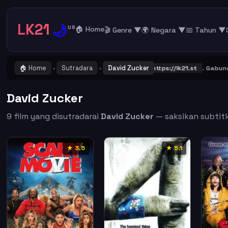
LK21
🌙
US
🏠 Home
🎬 Genre ▼
🌍 Negara ▼
📅 Tahun ▼
🏠 Home
Sutradara
David Zucker
 ! Catat dan Bookmark alamat URL LK21
https://lk21.st
. Gabung bers
›
›
David Zucker
9 film yang disutradarai
David Zucker
— saksikan subtitle
★ 3.5
★ 5.1