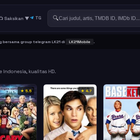
🔍
TG
📺 Saksikan
▼
ama group telegram LK21 di
LK21Mobile
.
 Indonesia, kualitas HD.
★ 5.5
★ 4.7