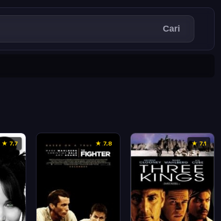
Cari
★ 7.7
★ 7.8
★ 7.1