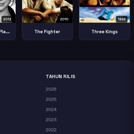
2012
2010
1999
Silver Linings Playbook
The Fighter
Three Kings
TAHUN RILIS
2026
2025
2024
2023
2022