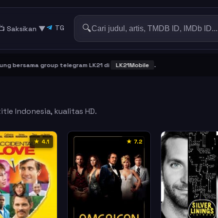
🔍
TG
📺 Saksikan
▼
bersama group telegram LK21 di
LK21Mobile
.
tle Indonesia, kualitas HD.
★ 4.1
★ 7.2