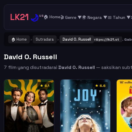
LK21
🌙
US
🏠 Home
🎬 Genre ▼
🌍 Negara ▼
📅 Tahun ▼
🏠 Home
Sutradara
David O. Russell
TING ! Catat dan Bookmark alamat URL LK21
https://lk21.st
. Gabung 
›
›
David O. Russell
7 film yang disutradarai
David O. Russell
— saksikan subti
★ 6.1
★ 6.6