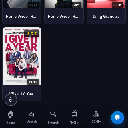
2021
2021
2016
Home Sweet Home
Home Sweet Home Alone
Dirty Grandpa
★ 5.7
2013
I Give It A Year
♿
🏠
🔍
📺
📂
🔞
☰
💬
Jelajah
SEMI+
More
Home
Search
NoBar