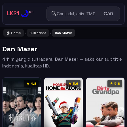
🌙
LK21
🔍
US
Cari
🏠 Home
Sutradara
Dan Mazer
›
›
Dan Mazer
4 film yang disutradarai
Dan Mazer
— saksikan subtitle
Indonesia, kualitas HD.
★ 4.8
★ 3.6
★ 5.8