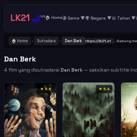
LK21
🌙
US
🏠 Home
🎬 Genre ▼
🌍 Negara ▼
📅 Tahun ▼
🏠 Home
Sutradara
Dan Berk
! Catat dan Bookmark alamat URL LK21
https://lk21.st
. Gabung bersa
›
›
Dan Berk
4 film yang disutradarai
Dan Berk
— saksikan subtitle Ind
★ 6.5
★ 5.4