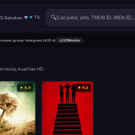
🔍
TG
📺 Saksikan
▼
ma group telegram LK21 di
LK21Mobile
.
onesia, kualitas HD.
★ 5.3
★ 5.2