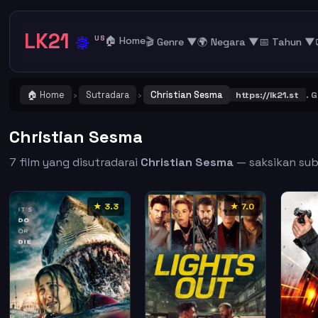
LK21
🔅
US
🏠 Home
🎬 Genre ▼
🌍 Negara ▼
📅 Tahun ▼
🏠 Home
Sutradara
Christian Sesma
ENTING ! Catat dan Bookmark alamat URL LK21
https://lk21.st
. Gabun
›
›
Christian Sesma
7 film yang disutradarai
Christian Sesma
— saksikan subt
★ 3.3
★ 7.0