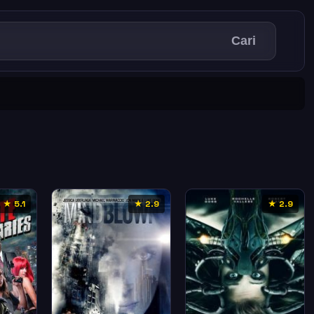
Cari
★ 5.1
★ 2.9
★ 2.9