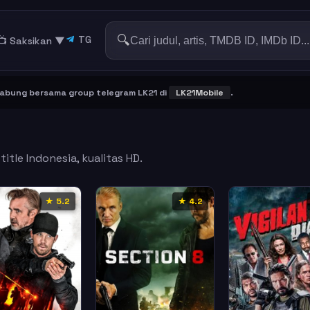
🔍
TG
📺 Saksikan
▼
g bersama group telegram LK21 di
LK21Mobile
.
itle Indonesia, kualitas HD.
★ 5.2
★ 4.2