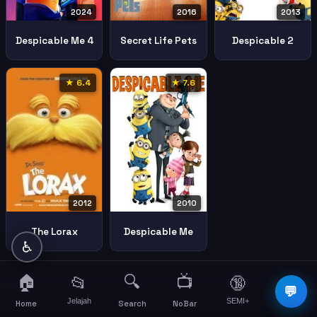
2024
2016
2013
Despicable Me 4
Secret Life Pets
Despicable 2
★ 6.4
★ 7.6
2010
2012
Despicable Me
The Lorax
♿
🏠
🔍
📺
📂
🔞
☰
💬
Jelajah
SEMI+
More
Home
Search
NoBar