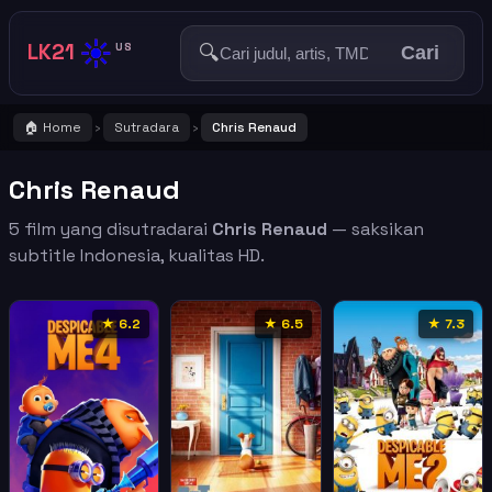
☀️
LK21
🔍
US
Cari
🏠 Home
Sutradara
Chris Renaud
›
›
Chris Renaud
5 film yang disutradarai
Chris Renaud
— saksikan
subtitle Indonesia, kualitas HD.
★ 6.2
★ 6.5
★ 7.3