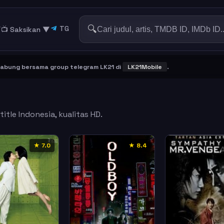
🔍
TG
▼
📺 Saksikan
▼
g bersama group telegram LK21 di
LK21Mobile
.
itle Indonesia, kualitas HD.
★ 7.0
★ 8.4