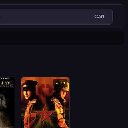
Cari
★ 7.5
★ 7.8