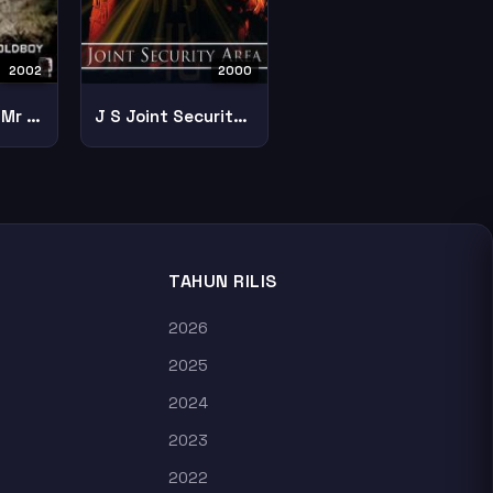
2000
2002
J S Joint Security Area
Sympathy For Mr Vengeance
TAHUN RILIS
2026
2025
2024
2023
2022