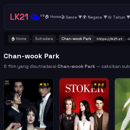
LK21
🌤️
US
🏠 Home
🎬 Genre ▼
🌍 Negara ▼
📅 Tahun 
🏠 Home
Sutradara
Chan-wook Park
ENTING ! Catat dan Bookmark alamat URL LK21
https://lk21.st
. Gabun
›
›
Chan-wook Park
6 film yang disutradarai
Chan-wook Park
— saksikan subt
★ 8.1
★ 6.8