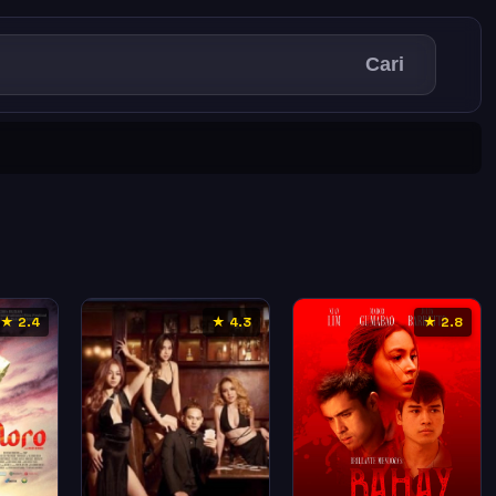
Cari
★ 2.4
★ 4.3
★ 2.8