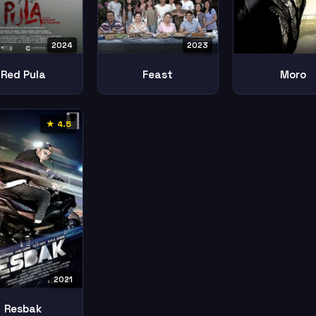
2024
2023
Red Pula
Feast
Moro
★ 4.5
2021
Resbak