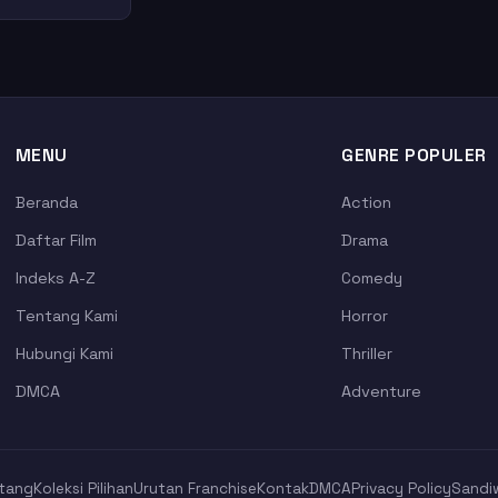
MENU
GENRE POPULER
Beranda
Action
Daftar Film
Drama
Indeks A-Z
Comedy
Tentang Kami
Horror
Hubungi Kami
Thriller
DMCA
Adventure
tang
Koleksi Pilihan
Urutan Franchise
Kontak
DMCA
Privacy Policy
Sandi