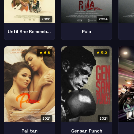
2026
2024
Until She Remembers
Pula
★ 6.8
★ 5.2
2021
2021
Palitan
Gensan Punch