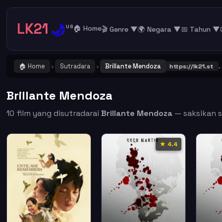
LK21
🌙
US
🏠 Home
🎬 Genre ▼
🌍 Negara ▼
📅 Tahun ▼
🏠 Home
Sutradara
Brillante Mendoza
ENTING ! Catat dan Bookmark alamat URL LK21
https://lk21.st
. Gabu
›
›
Brillante Mendoza
10 film yang disutradarai
Brillante Mendoza
— saksikan su
★ 4.4