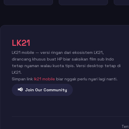
LK21
LK21 mobile — versi ringan dari ekosistem LK21,
dirancang khusus buat HP biar saksikan film sub Indo
tetap nyaman walau kuota tipis. Versi desktop tetap di
LK21.
Simpan link
lk21 mobile
biar nggak perlu nyari lagi nanti.
📢
Join Our Community
Ten