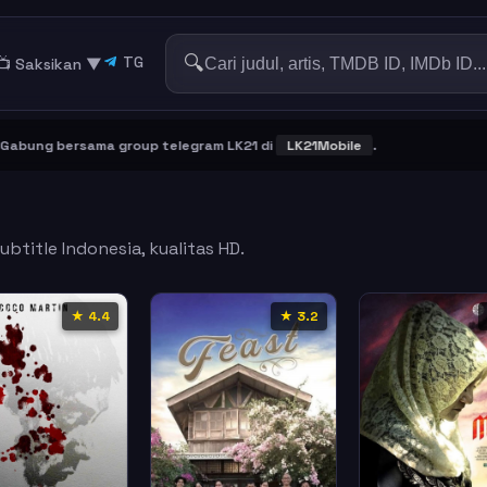
🔍
TG
📺 Saksikan
▼
ng bersama group telegram LK21 di
LK21Mobile
.
btitle Indonesia, kualitas HD.
★ 4.4
★ 3.2