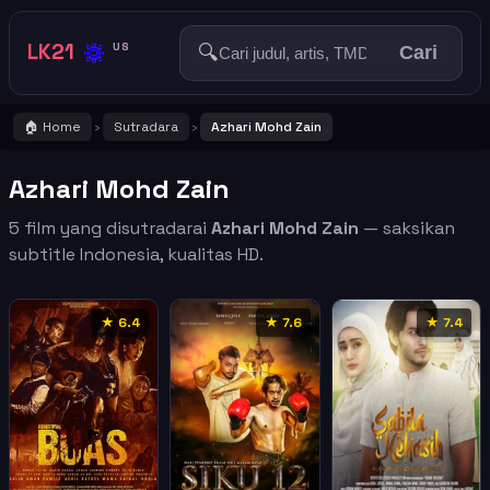
🔅
LK21
🔍
US
Cari
🏠 Home
Sutradara
Azhari Mohd Zain
›
›
Azhari Mohd Zain
5 film yang disutradarai
Azhari Mohd Zain
— saksikan
subtitle Indonesia, kualitas HD.
★ 6.4
★ 7.6
★ 7.4