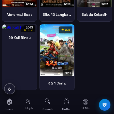
2024
2022
2021
Abnormal Buas
Siku 12 Langkah Derhaka
Sabda Kekasih
2013
★ 4.9
★ 2.8
99 Kali Rindu
2011
3 2 1 Cinta
♿
🏠
🔍
📺
📂
🔞
☰
💬
Jelajah
SEMI+
More
Home
Search
NoBar