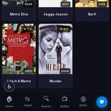
2025
2017
2012
Metro Dino
Jagga Jasoos
Barfi
★ 7.4
★ 5.5
2004
2007
Murder
Life In A Metro
♿
🏠
🔍
📺
📂
🔞
☰
💬
Jelajah
SEMI+
More
Home
Search
NoBar