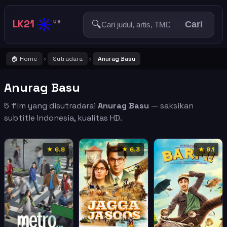
☀️
LK21
🔍
US
Cari
🏠 Home
Sutradara
Anurag Basu
›
›
Anurag Basu
5 film yang disutradarai
Anurag Basu
— saksikan
subtitle Indonesia, kualitas HD.
★ 6.8
★ 6.3
★ 8.1