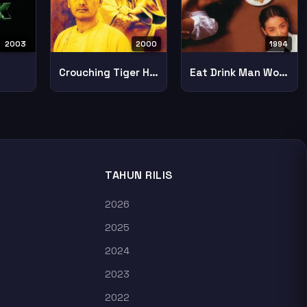
2003
2000
1994
Crouching Tiger Hidden Dragon
Eat Drink Man Woman
TAHUN RILIS
2026
2025
2024
2023
2022