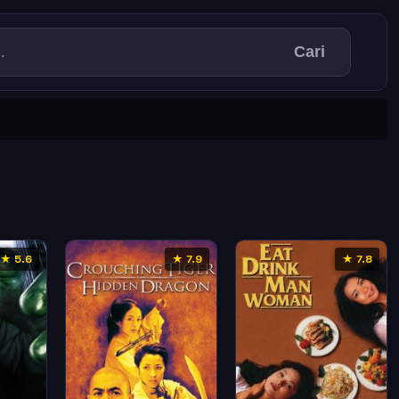
Cari
★ 5.6
★ 7.9
★ 7.8