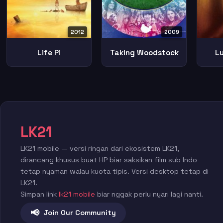
2012
2009
Life Pi
Taking Woodstock
L
LK21
LK21 mobile — versi ringan dari ekosistem LK21,
dirancang khusus buat HP biar saksikan film sub Indo
tetap nyaman walau kuota tipis. Versi desktop tetap di
LK21.
Simpan link
lk21 mobile
biar nggak perlu nyari lagi nanti.
📢
Join Our Community