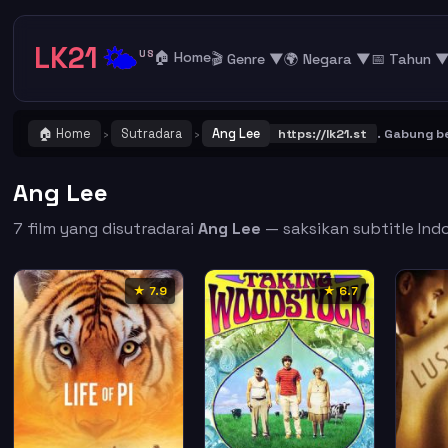
LK21
🌤️
US
🏠 Home
🎬 Genre ▼
🌍 Negara ▼
📅 Tahun 
🏠 Home
Sutradara
Ang Lee
 Catat dan Bookmark alamat URL LK21
https://lk21.st
. Gabung bersam
›
›
Ang Lee
7 film yang disutradarai
Ang Lee
— saksikan subtitle Indo
★ 7.9
★ 6.7