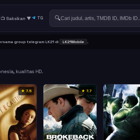
🔍
TG
▼
📺 Saksikan
▼
a group telegram LK21 di
LK21Mobile
.
nesia, kualitas HD.
★ 7.5
★ 7.7