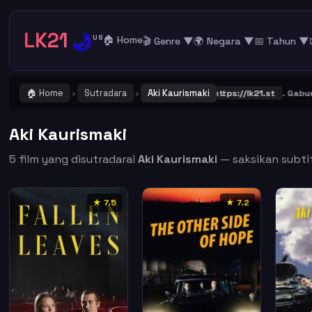
LK21
🌙
US
🏠 Home
🎬 Genre ▼
🌍 Negara ▼
📅 Tahun ▼
🏠 Home
Sutradara
Aki Kaurismaki
ING ! Catat dan Bookmark alamat URL LK21
https://lk21.st
. Gabung b
›
›
Aki Kaurismaki
5 film yang disutradarai
Aki Kaurismaki
— saksikan subtit
★ 7.5
★ 7.2