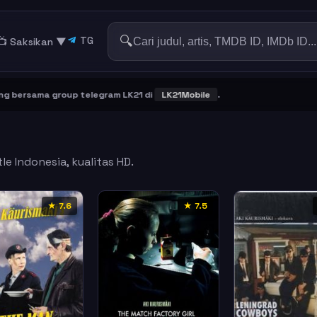
🔍
TG
📺 Saksikan
▼
ersama group telegram LK21 di
LK21Mobile
.
le Indonesia, kualitas HD.
★ 7.6
★ 7.5