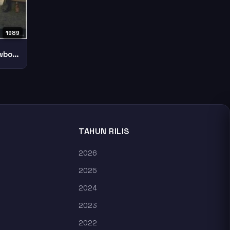
1989
Leningrad Cowboys Go America
TAHUN RILIS
2026
2025
2024
2023
2022