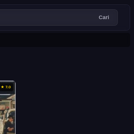
Cari
★ 7.0