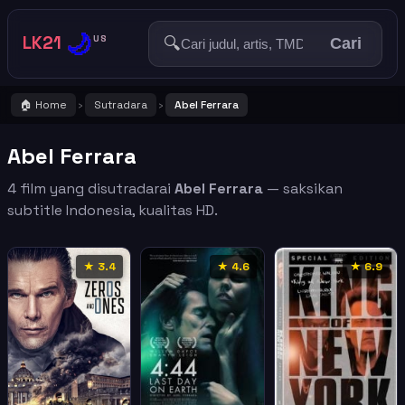
🌙
LK21
🔍
US
Cari
🏠 Home
Sutradara
Abel Ferrara
›
›
Abel Ferrara
4 film yang disutradarai
Abel Ferrara
— saksikan
subtitle Indonesia, kualitas HD.
★ 3.4
★ 4.6
★ 6.9