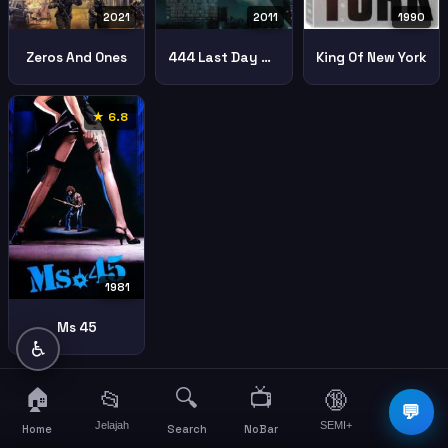
2021
2011
1990
Zeros And Ones
444 Last Day On Earth
King Of New York
★ 6.8
1981
Ms 45
♿
🏠
🔍
📺
📂
🔞
☰
💬
Jelajah
SEMI+
More
Home
Search
NoBar