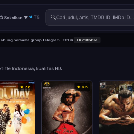
🔍
TG
📺 Saksikan
▼
ng bersama group telegram LK21 di
LK21Mobile
.
itle Indonesia, kualitas HD.
★ 7.2
★ 6.5