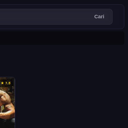
Cari
★ 7.3