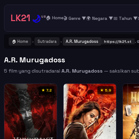
LK21
🌙
US
🏠 Home
🎬 Genre ▼
🌍 Negara ▼
📅 Tahun ▼
🏠 Home
Sutradara
A.R. Murugadoss
PENTING ! Catat dan Bookmark alamat URL LK21
https://lk21.st
. Gabu
›
›
A.R. Murugadoss
5 film yang disutradarai
A.R. Murugadoss
— saksikan subt
★ 7.2
★ 5.9